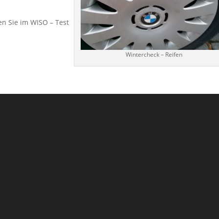
n Sie im WISO – Test
Wintercheck – Reifen